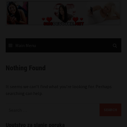
Skip
to
content
Main Menu
Nothing Found
It seems we can’t find what you’re looking for. Perhaps
searching can help.
Search
for:
Uputstvo za slanje poruka