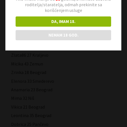
Linda 52 Smederevo
roditelja/staratelja, odmah prekinite sa
korišćenjem usluge
Divljakuša 18 Pančevo
Severina 46 Zemun
DA, IMAM 18.
Inesa 24 Beograd
NEMAM 18 GOD.
Simonida 21 Beograd
Olivera 52 Pančevo
Zlata86 27 Kraljevo
Micika 43 Zemun
Zrinka 18 Beograd
Elenora 33 Smederevo
Anamaria 23 Beograd
Mima 32 Niš
Vikica 21 Beograd
Leontina 35 Beograd
Dobrica 25 Pančevo