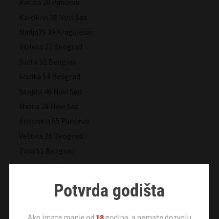
Radica 28 Pančevo
Karolina 38 Novi Sad
Nadja39 39 Kragujevac
Violeta 22 Beograd
Sveta 32 Beograd
Ivanka 54 Beograd
Sanjica 46 Novi Sad
Miona 28 Novi Sad
Antonela 65 Pančevo
Veštica 26 Beograd
Zora 51 Beograd
Irena 18 Kraljevo
Agata 26 Pančevo
Potvrda godišta
Milica 23 Pančevo
Maša 28 Beograd
Ako imate manje od
18
godina, a nemate dozvolu