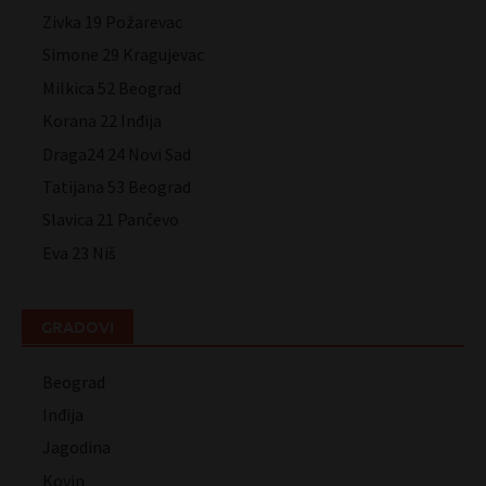
Zivka 19 Požarevac
Simone 29 Kragujevac
Milkica 52 Beograd
Korana 22 Inđija
Draga24 24 Novi Sad
Tatijana 53 Beograd
Slavica 21 Pančevo
Eva 23 Niš
GRADOVI
Beograd
Inđija
Jagodina
Kovin