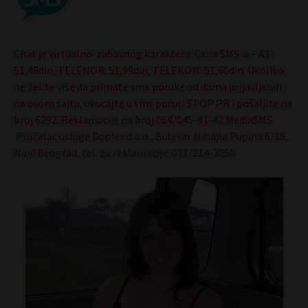
Chat je virtualno-zabavnog karaktera. Cena SMS-a – A1:
51,48din, TELENOR: 51,99din, TELEKOM: 51,60din. Ukoliko
ne želite više da primate sms poruke od dama prijavljenih
na ovom sajtu, ukucajte u sms poruci STOP PR i pošaljite na
broj 6292. Reklamacije na broj 064/045-41-42 MediaSMS
Pružalac usluge Dopler d.o.o., Bulevar Mihajla Pupina 6/16,
Novi Beograd, tel. za reklamacije: 011/214-3050