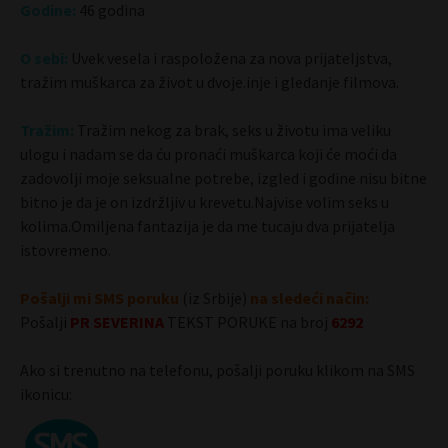
Godine:
46 godina
O sebi:
Uvek vesela i raspoložena za nova prijateljstva,
tražim muškarca za život u dvoje.inje i gledanje filmova.
Tražim:
Tražim nekog za brak, seks u životu ima veliku
ulogu i nadam se da ću pronaći muškarca koji će moći da
zadovolji moje seksualne potrebe, izgled i godine nisu bitne
bitno je da je on izdržljiv u krevetu.Najvise volim seks u
kolima.Omiljena fantazija je da me tucaju dva prijatelja
istovremeno.
Pošalji mi SMS poruku
(iz Srbije)
na sledeći način:
Pošalji
PR
SEVERINA
TEKST PORUKE na broj
6292
Ako si trenutno na telefonu, pošalji poruku klikom na SMS
ikonicu: