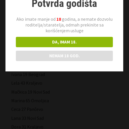
Potvrda godišta
Olga 25 Pančevo
Suzana 57 Beograd
Ako imate manje od
18
godina, a nemate dozvolu
Malina 37 Subotica
roditelja/staratelja, odmah prekinite sa
Jagoda 47 Novi Sad
korišćenjem usluge
Tinabg 23 Beograd
DA, IMAM 18.
Tigrica 27 Kragujevac
NEMAM 18 GOD.
Avantura 50 Jagodina
Sladja 42 Valjevo
Ivana 19 Beograd
Lela 43 Kraljevo
Mačkica 19 Novi Sad
Marina 65 Omoljica
Ceca 27 Pančevo
Lana 33 Novi Sad
Dora 31 Kraljevo