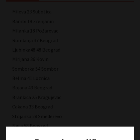
Mileva 23 Subotica
Bambi 19 Zrenjanin
Milanka 18 Požarevac
Romkinja 37 Beograd
Ljubinka48 48 Beograd
Mirijana 36 Kovin
Somborka 54 Sombor
Belma 41 Loznica
Bojana 43 Beograd
Brankica 25 Kragujevac
Cakana 33 Beograd
Stojanka 28 Smederevo
Nata 58 Beograd
Vani 68 Kragujevac