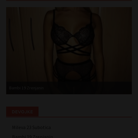
Bambi 19 Zrenjanin
M
DEVOJKE
Mileva 23 Subotica
Bambi 19 Zrenjanin