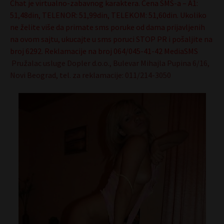
Chat je virtualno-zabavnog karaktera. Cena SMS-a – A1:
51,48din, TELENOR: 51,99din, TELEKOM: 51,60din. Ukoliko
ne želite više da primate sms poruke od dama prijavljenih
na ovom sajtu, ukucajte u sms poruci STOP PR i pošaljite na
broj 6292. Reklamacije na broj 064/045-41-42 MediaSMS
Pružalac usluge Dopler d.o.o., Bulevar Mihajla Pupina 6/16,
Novi Beograd, tel. za reklamacije: 011/214-3050