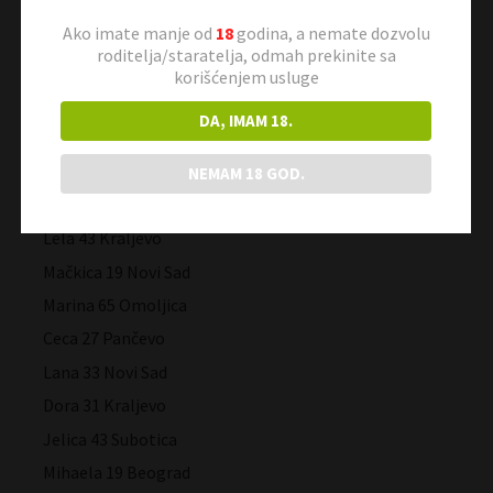
Malina 37 Subotica
Ako imate manje od
18
godina, a nemate dozvolu
Jagoda 47 Novi Sad
roditelja/staratelja, odmah prekinite sa
Tinabg 23 Beograd
korišćenjem usluge
Tigrica 27 Kragujevac
DA, IMAM 18.
Avantura 50 Jagodina
Sladja 42 Valjevo
NEMAM 18 GOD.
Ivana 19 Beograd
Lela 43 Kraljevo
Mačkica 19 Novi Sad
Marina 65 Omoljica
Ceca 27 Pančevo
Lana 33 Novi Sad
Dora 31 Kraljevo
Jelica 43 Subotica
Mihaela 19 Beograd