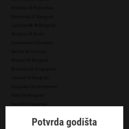
Milanka 18 Požarevac
Romkinja 37 Beograd
Ljubinka48 48 Beograd
Mirijana 36 Kovin
Somborka 54 Sombor
Belma 41 Loznica
Bojana 43 Beograd
Brankica 25 Kragujevac
Cakana 33 Beograd
Stojanka 28 Smederevo
Nata 58 Beograd
Vani 68 Kragujevac
Olga 25 Pančevo
Potvrda godišta
Suzana 57 Beograd