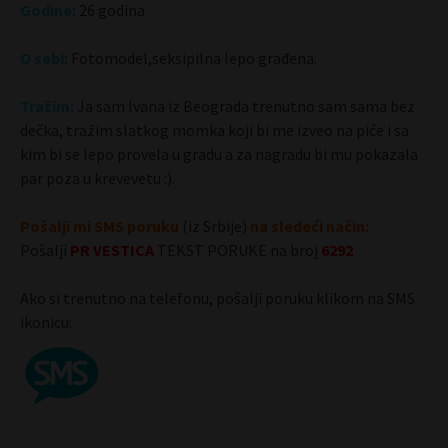
Godine:
26 godina
O sebi:
Fotomodel,seksipilna lepo građena.
Tražim:
Ja sam Ivana iz Beograda trenutno sam sama bez
dečka, tražim slatkog momka koji bi me izveo na piće i sa
kim bi se lepo provela u gradu a za nagradu bi mu pokazala
par poza u krevevetu :).
Pošalji mi SMS poruku
(iz Srbije)
na sledeći način:
Pošalji
PR
VESTICA
TEKST PORUKE na broj
6292
Ako si trenutno na telefonu, pošalji poruku klikom na SMS
ikonicu: