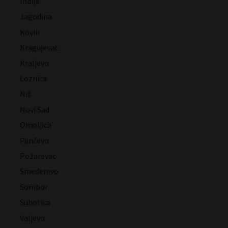
Inđija
Jagodina
Kovin
Kragujevac
Kraljevo
Loznica
Niš
Novi Sad
Omoljica
Pančevo
Požarevac
Smederevo
Sombor
Subotica
Valjevo