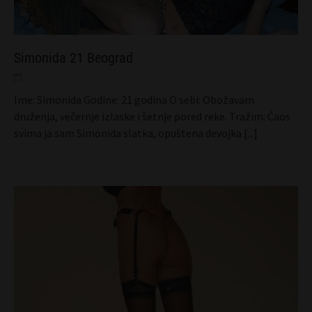
Simonida 21 Beograd
Ime: Simonida Godine: 21 godina O sebi: Obožavam
druženja, večernje izlaske i šetnje pored reke. Tražim: Ćaos
svima ja sam Simonida slatka, opuštena devojka
[...]