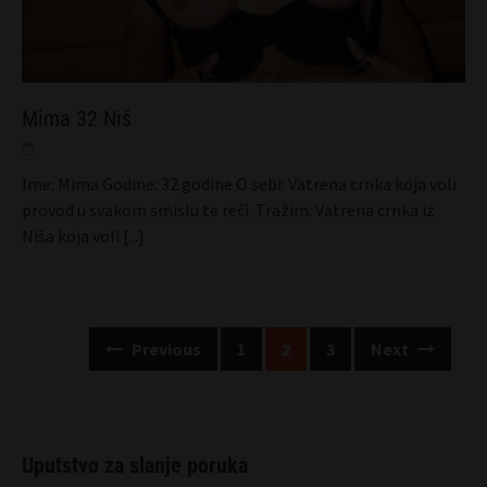
Mima 32 Niš
Ime: Mima Godine: 32 godine O sebi: Vatrena crnka koja voli
provod u svakom smislu te reči. Tražim: Vatrena crnka iz
Niša koja voli
[...]
Posts
Previous
1
2
3
Next
navigation
Uputstvo za slanje poruka