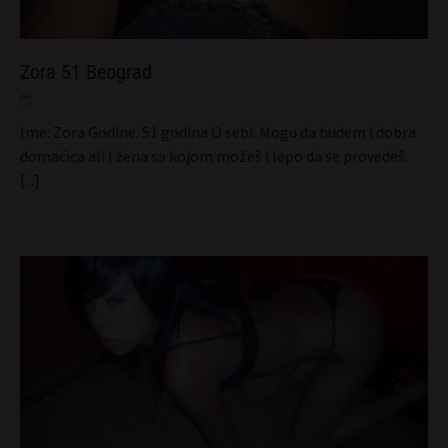
Zora 51 Beograd
Ime: Zora Godine: 51 godina O sebi: Mogu da budem i dobra
domaćica ali i žena sa kojom možeš i lepo da se provedeš.
[...]