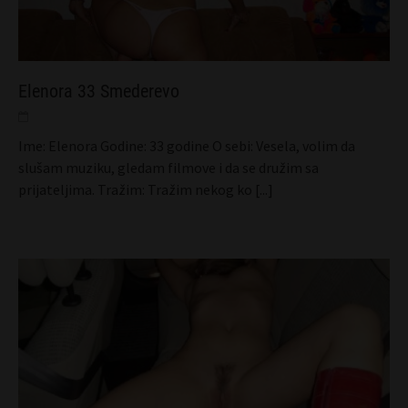
Elenora 33 Smederevo
Ime: Elenora Godine: 33 godine O sebi: Vesela, volim da
slušam muziku, gledam filmove i da se družim sa
prijateljima. Tražim: Tražim nekog ko
[...]