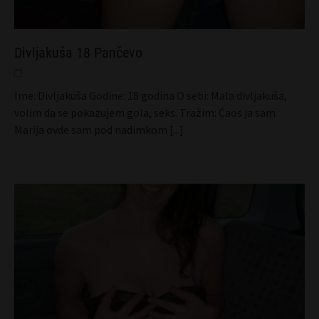
Divljakuša 18 Pančevo
Ime: Divljakuša Godine: 18 godina O sebi: Mala divljakuša,
volim da se pokazujem gola, seks. Tražim: Ćaos ja sam
Marija ovde sam pod nadimkom
[...]