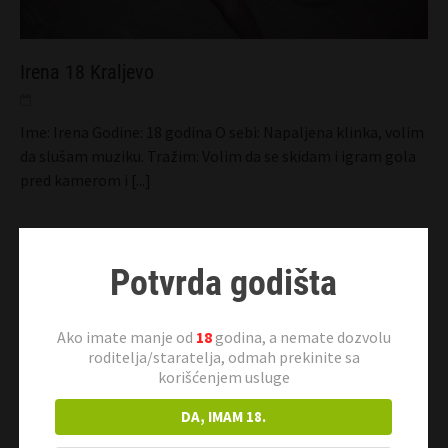
Irena 18 Kraljevo
Ime: Irena Godine: 18 godina O sebi: Napaljena klinka, volim
da slušam muziku. Tražim: Volim da se skidam i igram gola
pred kamerom i
[...]
Potvrda godišta
Ako imate manje od
18
godina, a nemate dozvolu
roditelja/staratelja, odmah prekinite sa
korišćenjem usluge
DA, IMAM 18.