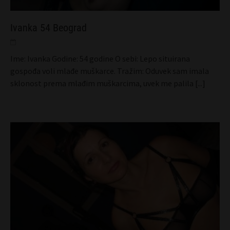
Ivanka 54 Beograd
Ime: Ivanka Godine: 54 godine O sebi: Lepo situirana
gospođa voli mlađe muškarce. Tražim: Oduvek sam imala
sklonost prema mlađim muškarcima, uvek me palila
[...]