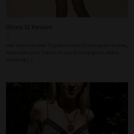
Olivera 52 Pančevo
Ime: Olivera Godine: 52 godine O sebi: Žena koja voli erotiku,
dobar seks i pivo. Tražim: Ja sam žena lepog lica i dobro
očuvanog
[...]