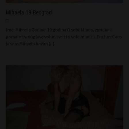
Mihaela 19 Beograd
Ime: Mihaela Godine: 19 godina O sebi: Mlada, zgodna i
pomalo tvrdoglava volim sve što vole mladi :). Tražim: Ćaos
ja sam Mihaela bavim
[...]