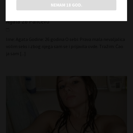
NEMAM 18 GOD.
Agata 26 Pančevo
Ime: Agata Godine: 26 godina O sebi: Prava mala nevaljalica
volim seks i zbog njega sam se i prijavila ovde. Tražim: Ćao
ja sam
[...]