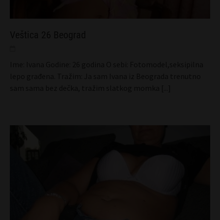
Veštica 26 Beograd
Ime: Ivana Godine: 26 godina O sebi: Fotomodel,seksipilna
lepo građena. Tražim: Ja sam Ivana iz Beograda trenutno
sam sama bez dečka, tražim slatkog momka
[...]